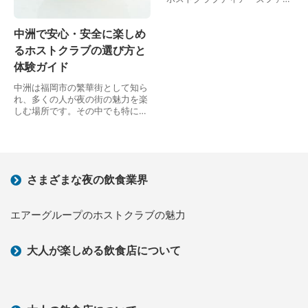
スト東京」をお勧めします。全国
7都市に進出しているSPLグループ
中洲で安心・安全に楽しめ
のお店です。歌舞伎町ならではの
やりがいがある仕事…
るホストクラブの選び方と
体験ガイド
中洲は福岡市の繁華街として知ら
れ、多くの人が夜の街の魅力を楽
しむ場所です。その中でも特に注
目されるのがホストクラブの存在
です。中洲のホストクラブは、異
性との出会いや、ストレス解消、
非日常的な時間を求め…
さまざまな夜の飲食業界
エアーグループのホストクラブの魅力
大人が楽しめる飲食店について