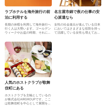
ラブホテルを海外旅行の前
名古屋市錦で夜の仕事の安
泊に利用する
心派遣なら
長期の休暇を利用して海外旅行へ
女性の社会進出が進んでいる日本
行く人は大勢います。ゴールデン
においてはさまざまな役割を持っ
ウィークやお盆の時期、それに年
て活躍している女性も増えてお
末年始も長期休暇を取り易いので
り、高い志や目的を持って日々努
それを利用する人たちもいるでし
力している女性がたくさんいま
ょう。中には恋人同士で海外へ行
す。貯金を貯めて自分の夢を叶え
く人も居られるはずで…
るためにラウンジやコンパ…
人気のホストクラブが歌舞
伎町にある
ホストクラブを主軸としているの
が株式会社AIRGROUPです。ここ
は歌舞伎町を中心として展開をし